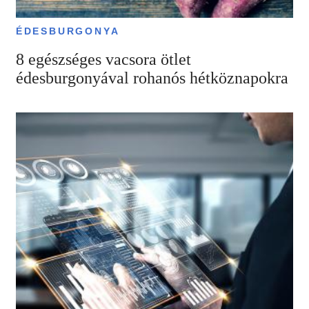
ÉDESBURGONYA
8 egészséges vacsora ötlet
édesburgonyával rohanós hétköznapokra